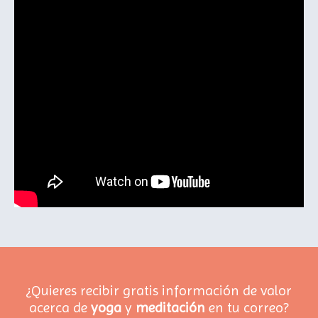
¿Quieres recibir gratis información de valor
acerca de
yoga
y
meditación
en tu correo?