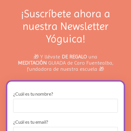
¡Suscríbete ahora a
nuestra Newsletter
Yóguica!
🎁 Y llévate
DE REGALO
una
MEDITACIÓN
GUIADA de Caro Fuentealba,
fundadora de nuestra escuela 🎁
¿Cuál es tu nombre?
¿Cuál es tu email?