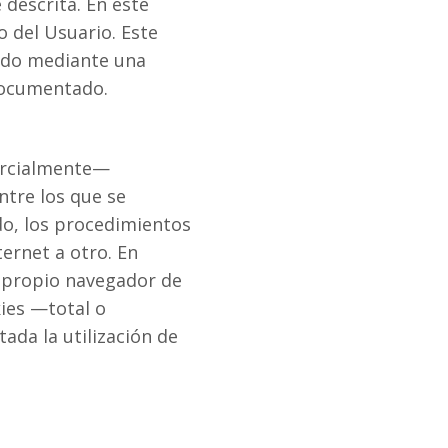
 descrita. En este
o del Usuario. Este
cido mediante una
 documentado.
parcialmente—
ntre los que se
ido, los procedimientos
ernet a otro. En
el propio navegador de
kies —total o
ada la utilización de