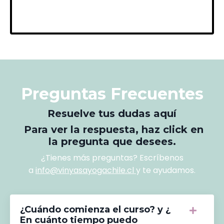
Preguntas Frecuentes
Resuelve
tus dudas aquí
Para ver la
respuesta
, haz
click
en
la
pregunta
que desees.
¿Tienes más preguntas? Escríbenos
a
info@vinyasayogachile.cl
y te ayudamos.
¿Cuándo comienza el curso? y ¿
En cuánto tiempo puedo